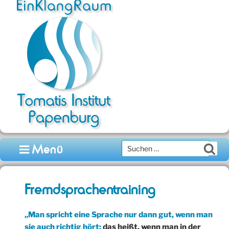
Zum
Inhalt
springen
Suchen
Menü
Su
nach:
Fremdsprachentraining
„Man spricht eine Sprache nur dann gut, wenn man
sie auch richtig hört;
das heißt, wenn man in der