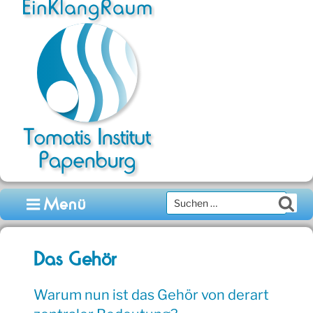
Zum
Inhalt
springen
Suchen
Menü
Su
nach:
Das Gehör
Warum nun ist das Gehör von derart