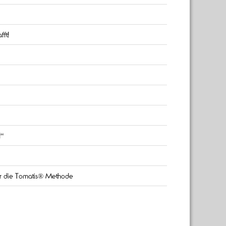
fft!
!“
ber die Tomatis® Methode