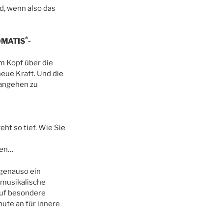
d, wenn also das
®
TOMATIS
-
m Kopf über die
neue Kraft. Und die
angehen zu
eht so tief. Wie Sie
len…
 genauso ein
 musikalische
auf besondere
nute an für innere