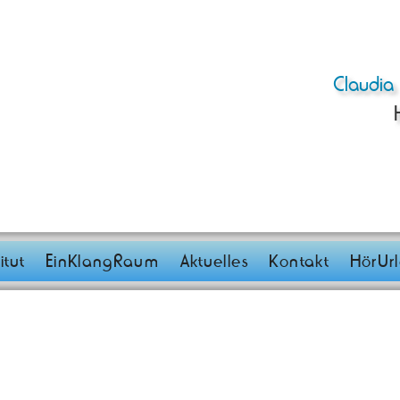
Claudia 
itut
EinKlangRaum
Aktuelles
Kontakt
HörUr