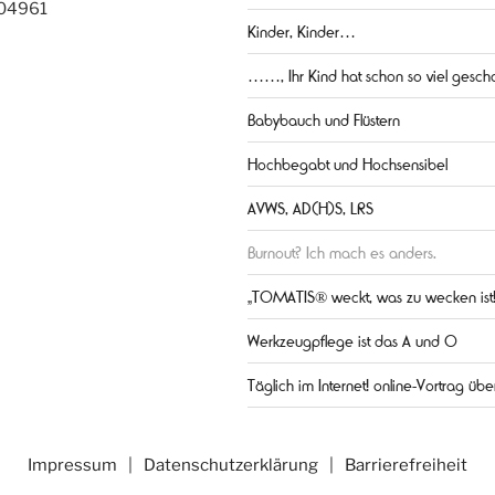
 04961
Kinder, Kinder…
……, Ihr Kind hat schon so viel gescha
Babybauch und Flüstern
Hochbegabt und Hochsensibel
AVWS, AD(H)S, LRS
Burnout? Ich mach es anders.
„TOMATIS® weckt, was zu wecken ist
Werkzeugpflege ist das A und O
Täglich im Internet! online-Vortrag ü
Impressum
Datenschutzerklärung
Barrierefreiheit