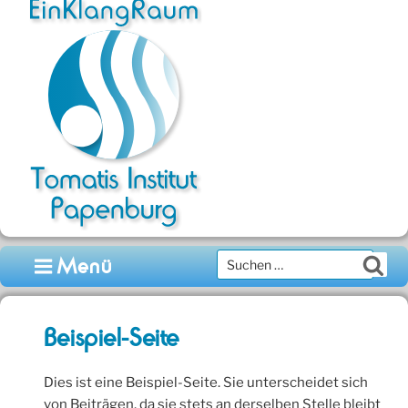
Zum
Inhalt
springen
Suchen
Menü
Su
nach:
Beispiel-Seite
Dies ist eine Beispiel-Seite. Sie unterscheidet sich
von Beiträgen, da sie stets an derselben Stelle bleibt